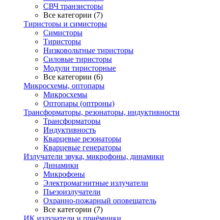
СВЧ транзисторы
Все категории (7)
Тиристоры и симисторы
Симисторы
Тиристоры
Низковольтные тиристоры
Силовые тиристоры
Модули тиристорные
Все категории (6)
Микросхемы, оптопары
Микросхемы
Оптопары (оптроны)
Трансформаторы, резонаторы, индуктивности
Трансформаторы
Индуктивность
Кварцевые резонаторы
Кварцевые генераторы
Излучатели звука, микрофоны, динамики
Динамики
Микрофоны
Электромагнитные излучатели
Пьезоизлучатели
Охранно-пожарный оповещатель
Все категории (7)
ИК излучатели и приёмники