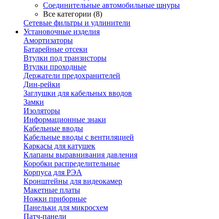
Соединительные автомобильные шнуры
Все категории (8)
Сетевые фильтры и удлинители
Установочные изделия
Амортизаторы
Батарейные отсеки
Втулки под транзисторы
Втулки проходные
Держатели предохранителей
Дин-рейки
Заглушки для кабельных вводов
Замки
Изоляторы
Информационные знаки
Кабельные вводы
Кабельные вводы с вентиляцией
Каркасы для катушек
Клапаны выравнивания давления
Коробки распределительные
Корпуса для РЭА
Кронштейны для видеокамер
Макетные платы
Ножки приборные
Панельки для микросхем
Патч-панели