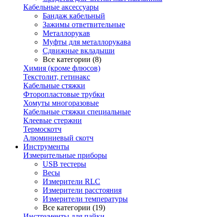
Кабельные аксессуары
Бандаж кабельный
Зажимы ответвительные
Металлорукав
Муфты для металлорукава
Сдвижные вкладыши
Все категории (8)
Химия (кроме флюсов)
Текстолит, гетинакс
Кабельные стяжки
Фторопластовые трубки
Хомуты многоразовые
Кабельные стяжки специальные
Клеевые стержни
Термоскотч
Алюминиевый скотч
Инструменты
Измерительные приборы
USB тестеры
Весы
Измерители RLC
Измерители расстояния
Измерители температуры
Все категории (19)
Инструменты для пайки