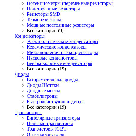
Потенциометры (переменные резисторы)
Подстроечные резисторы
Резисторы SMD
Терморезисторы
Мощные постоянные резисторы
Все категории (9)
Конденсаторы
Электролитические конденсаторы
Керамические конденсаторы
Металлопленочные конденсаторы
Пусковые конденсаторы
Высоковольтные конденсаторы
Все категории (19)
Диоды
Выпрямительные диоды
Диоды Шоттки
Диодные мосты
Стабилитроны
Быстродействующие диоды
Все категории (19)
Транзисторы
Биполярные транзисторы
Полевые транзисторы
Транзисторы IGBT
Оптотранзисторы