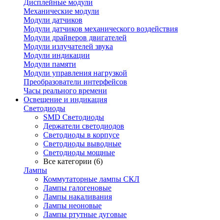
Дисплейные модули
Механические модули
Модули датчиков
Модули датчиков механического воздействия
Модули драйверов двигателей
Модули излучателей звука
Модули индикации
Модули памяти
Модули управления нагрузкой
Преобразователи интерфейсов
Часы реального времени
Освещение и индикация
Светодиоды
SMD Светодиоды
Держатели светодиодов
Светодиоды в корпусе
Светодиоды выводные
Светодиоды мощные
Все категории (6)
Лампы
Коммутаторные лампы СКЛ
Лампы галогеновые
Лампы накаливания
Лампы неоновые
Лампы ртутные дуговые