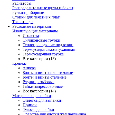
Радиаторы
Распределительные щиты и боксы
Ручки приборные
Стойки для печатных плат
Токоотводы
Расходные материалы
Изолирующие материалы
Изолента
Силиконовые трубки
Теплопроводящие подложки
Термоусадка самозатухающая
Термоусадочная трубка
Все категории (13)
Крепеж
Анкера
Болты и винты пластиковые
Болты и винты стальные
Втулки резьбовые
Гайки запрессовочные
Все категории (14)
Материалы для пайки
Оплетка для выпайки
Припой
Флюсы для пайки
Средства для чистки жал паяльника