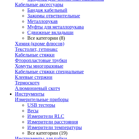
Кабельные аксессуары
Бандаж кабельный
Зажимы ответвительные
Металлорукав
Муфты для металлорукава
Сдвижные вкладыши
Все категории (8)
Химия (кроме флюсов)
Текстолит, гетинакс
Кабельные стяжки
Фторопластовые трубки
Хомуты многоразовые
Кабельные стяжки специальные
Клеевые стержни
Термоскотч
Алюминиевый скотч
Инструменты
Измерительные приборы
USB тестеры
Весы
Измерители RLC
Измерители расстояния
Измерители температуры
Все категории (19)
Инструменты для пайки