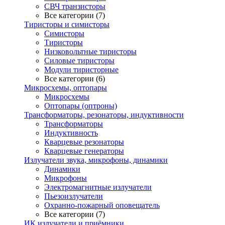
СВЧ транзисторы
Все категории (7)
Тиристоры и симисторы
Симисторы
Тиристоры
Низковольтные тиристоры
Силовые тиристоры
Модули тиристорные
Все категории (6)
Микросхемы, оптопары
Микросхемы
Оптопары (оптроны)
Трансформаторы, резонаторы, индуктивности
Трансформаторы
Индуктивность
Кварцевые резонаторы
Кварцевые генераторы
Излучатели звука, микрофоны, динамики
Динамики
Микрофоны
Электромагнитные излучатели
Пьезоизлучатели
Охранно-пожарный оповещатель
Все категории (7)
ИК излучатели и приёмники