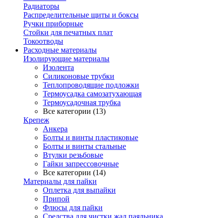
Радиаторы
Распределительные щиты и боксы
Ручки приборные
Стойки для печатных плат
Токоотводы
Расходные материалы
Изолирующие материалы
Изолента
Силиконовые трубки
Теплопроводящие подложки
Термоусадка самозатухающая
Термоусадочная трубка
Все категории (13)
Крепеж
Анкера
Болты и винты пластиковые
Болты и винты стальные
Втулки резьбовые
Гайки запрессовочные
Все категории (14)
Материалы для пайки
Оплетка для выпайки
Припой
Флюсы для пайки
Средства для чистки жал паяльника