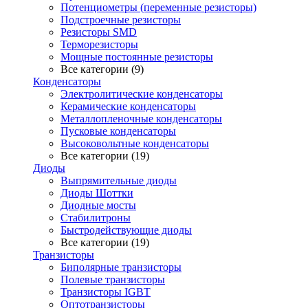
Потенциометры (переменные резисторы)
Подстроечные резисторы
Резисторы SMD
Терморезисторы
Мощные постоянные резисторы
Все категории (9)
Конденсаторы
Электролитические конденсаторы
Керамические конденсаторы
Металлопленочные конденсаторы
Пусковые конденсаторы
Высоковольтные конденсаторы
Все категории (19)
Диоды
Выпрямительные диоды
Диоды Шоттки
Диодные мосты
Стабилитроны
Быстродействующие диоды
Все категории (19)
Транзисторы
Биполярные транзисторы
Полевые транзисторы
Транзисторы IGBT
Оптотранзисторы