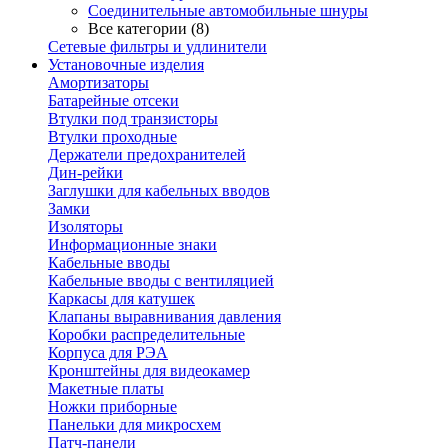
Соединительные автомобильные шнуры
Все категории (8)
Сетевые фильтры и удлинители
Установочные изделия
Амортизаторы
Батарейные отсеки
Втулки под транзисторы
Втулки проходные
Держатели предохранителей
Дин-рейки
Заглушки для кабельных вводов
Замки
Изоляторы
Информационные знаки
Кабельные вводы
Кабельные вводы с вентиляцией
Каркасы для катушек
Клапаны выравнивания давления
Коробки распределительные
Корпуса для РЭА
Кронштейны для видеокамер
Макетные платы
Ножки приборные
Панельки для микросхем
Патч-панели