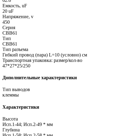
62.6
Емкость, uF
20 uF
Напряжение, v
450
Серия
CBB61
Тип
CBB61
Тип разъема
Гибкий провод (пара) L=10 (условно) см
Транспортная упаковка: размер/кол-во
47*27*25/250
Дополнительные характеристики
Тип выводов
клеммы
Характеристики
Высота
Исп.1-44; Исп.2-49 * мм
Глубина
Исп.1-58; Исп.2-58 * мм