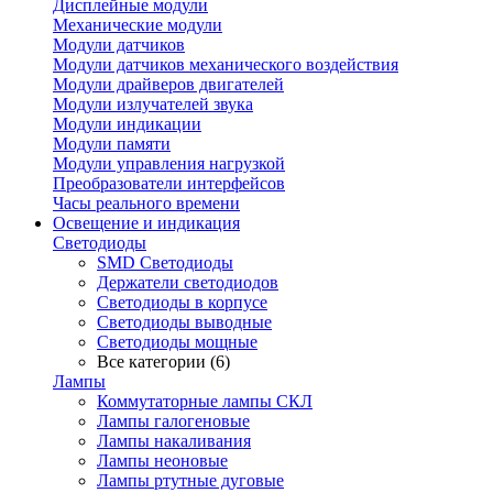
Дисплейные модули
Механические модули
Модули датчиков
Модули датчиков механического воздействия
Модули драйверов двигателей
Модули излучателей звука
Модули индикации
Модули памяти
Модули управления нагрузкой
Преобразователи интерфейсов
Часы реального времени
Освещение и индикация
Светодиоды
SMD Светодиоды
Держатели светодиодов
Светодиоды в корпусе
Светодиоды выводные
Светодиоды мощные
Все категории (6)
Лампы
Коммутаторные лампы СКЛ
Лампы галогеновые
Лампы накаливания
Лампы неоновые
Лампы ртутные дуговые