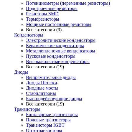
Потенциометры (переменные резисторы)
Подстроечные резисторы
Резисторы SMD
Терморезисторы
Мощные постоянные резисторы
Все категории (9)
Конденсаторы
Электролитические конденсаторы
Керамические конденсаторы
Металлопленочные конденсаторы
Пусковые конденсаторы
Высоковольтные конденсаторы
Все категории (19)
Диоды
Выпрямительные диоды
Диоды Шоттки
Диодные мосты
Стабилитроны
Быстродействующие диоды
Все категории (19)
Транзисторы
Биполярные транзисторы
Полевые транзисторы
Транзисторы IGBT
Оптотранзисторы