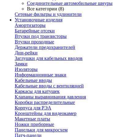
Соединительные автомобильные шнуры
Все категории (8)
Сетевые фильтры и удлинители
Установочные изделия
Амортизаторы
Батарейные отсеки
Втулки под транзисторы
Втулки проходные
Держатели предохранителей
Дин-рейки
Заглушки для кабельных вводов
Замки
Изоляторы
Информационные знаки
Кабельные вводы
Кабельные вводы с вентиляцией
Каркасы для катушек
Клапаны выравнивания давления
Коробки распределительные
Корпуса для РЭА
Кронштейны для видеокамер
Макетные платы
Ножки приборные
Панельки для микросхем
Патч-панели