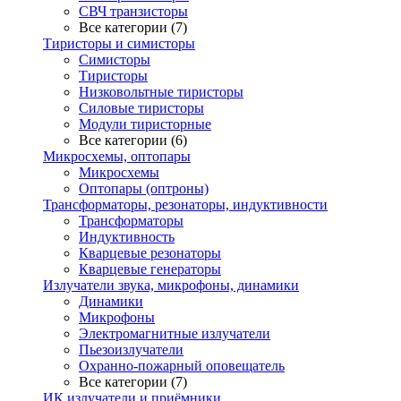
СВЧ транзисторы
Все категории (7)
Тиристоры и симисторы
Симисторы
Тиристоры
Низковольтные тиристоры
Силовые тиристоры
Модули тиристорные
Все категории (6)
Микросхемы, оптопары
Микросхемы
Оптопары (оптроны)
Трансформаторы, резонаторы, индуктивности
Трансформаторы
Индуктивность
Кварцевые резонаторы
Кварцевые генераторы
Излучатели звука, микрофоны, динамики
Динамики
Микрофоны
Электромагнитные излучатели
Пьезоизлучатели
Охранно-пожарный оповещатель
Все категории (7)
ИК излучатели и приёмники