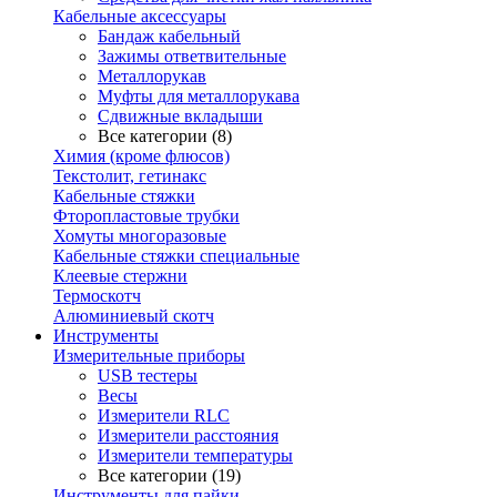
Кабельные аксессуары
Бандаж кабельный
Зажимы ответвительные
Металлорукав
Муфты для металлорукава
Сдвижные вкладыши
Все категории (8)
Химия (кроме флюсов)
Текстолит, гетинакс
Кабельные стяжки
Фторопластовые трубки
Хомуты многоразовые
Кабельные стяжки специальные
Клеевые стержни
Термоскотч
Алюминиевый скотч
Инструменты
Измерительные приборы
USB тестеры
Весы
Измерители RLC
Измерители расстояния
Измерители температуры
Все категории (19)
Инструменты для пайки