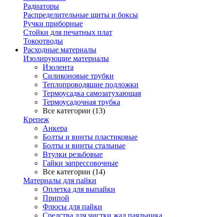
Радиаторы
Распределительные щиты и боксы
Ручки приборные
Стойки для печатных плат
Токоотводы
Расходные материалы
Изолирующие материалы
Изолента
Силиконовые трубки
Теплопроводящие подложки
Термоусадка самозатухающая
Термоусадочная трубка
Все категории (13)
Крепеж
Анкера
Болты и винты пластиковые
Болты и винты стальные
Втулки резьбовые
Гайки запрессовочные
Все категории (14)
Материалы для пайки
Оплетка для выпайки
Припой
Флюсы для пайки
Средства для чистки жал паяльника