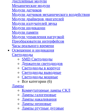
Дисплейные модули
Механические модули
Модули датчиков
Модули датчиков механического воздействия
Модули драйверов двигателей
Модули излучателей звука
Модули индикации
Модули памяти
Модули управления нагрузкой
Преобразователи интерфейсов
Часы реального времени
Освещение и индикация
Светодиоды
SMD Светодиоды
Держатели светодиодов
Светодиоды в корпусе
Светодиоды выводные
Светодиоды мощные
Все категории (6)
Лампы
Коммутаторные лампы СКЛ
Лампы галогеновые
Лампы накаливания
Лампы неоновые
Лампы ртутные дуговые