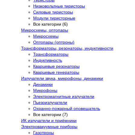
Низковольтные тиристоры
Силовые тиристоры
Модули тиристорные
Все категории (6)
Микросхемы, оптопары
Микросхемы
Оптопары (оптроны)
Трансформаторы, резонаторы, индуктивности
Трансформаторы
Индуктивность
Кварцевые резонаторы
Кварцевые генераторы
Излучатели звука, микрофоны, динамики
Динамики
Микрофоны
Электромагнитные излучатели
Пьезоизлучатели
Охранно-пожарный оповещатель
Все категории (7)
ИК излучатели и приёмники
Электровакуумные приборы
Газотроны