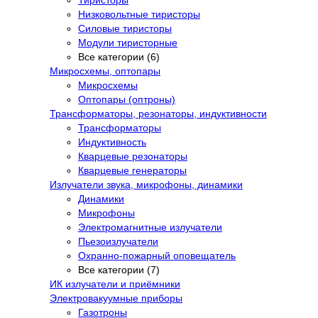
Низковольтные тиристоры
Силовые тиристоры
Модули тиристорные
Все категории (6)
Микросхемы, оптопары
Микросхемы
Оптопары (оптроны)
Трансформаторы, резонаторы, индуктивности
Трансформаторы
Индуктивность
Кварцевые резонаторы
Кварцевые генераторы
Излучатели звука, микрофоны, динамики
Динамики
Микрофоны
Электромагнитные излучатели
Пьезоизлучатели
Охранно-пожарный оповещатель
Все категории (7)
ИК излучатели и приёмники
Электровакуумные приборы
Газотроны